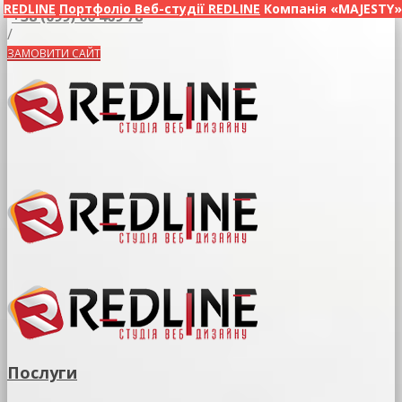
REDLINE
Портфоліо Веб-студії REDLINE
Компанія «MAJESTY»
+38 (099) 00 469 78
/
ЗАМОВИТИ САЙТ
Послуги